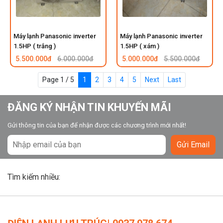
Máy lạnh Panasonic inverter
Máy lạnh Panasonic inverter
1.5HP ( trắng )
1.5HP ( xám )
5.500.000đ
6.000.000đ
5.000.000đ
5.500.000đ
Page 1 / 5
1
2
3
4
5
Next
Last
ĐĂNG KÝ NHẬN TIN KHUYẾN MÃI
Gửi thông tin của bạn để nhận được các chương trình mới nhất!
Gửi Email
Tìm kiếm nhiều: