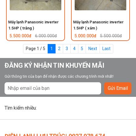
Máy lạnh Panasonic inverter
Máy lạnh Panasonic inverter
1.5HP ( trắng )
1.5HP ( xám )
5.500.000đ
6.000.000đ
5.000.000đ
5.500.000đ
Page 1 / 5
1
2
3
4
5
Next
Last
ĐĂNG KÝ NHẬN TIN KHUYẾN MÃI
Gửi thông tin của bạn để nhận được các chương trình mới nhất!
Gửi Email
Tìm kiếm nhiều: