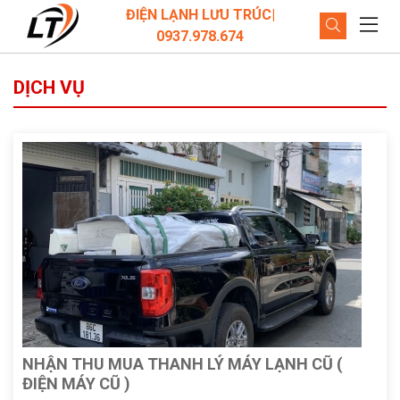
ĐIỆN LẠNH LƯU TRÚC|
0937.978.674
DỊCH VỤ
NHẬN THU MUA THANH LÝ MÁY LẠNH CŨ (
ĐIỆN MÁY CŨ )