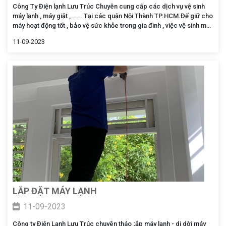
Công Ty Điện lạnh Lưu Trúc Chuyên cung cấp các dịch vụ vệ sinh
máy lạnh , máy giặt , ..... Tại các quận Nội Thành TP.HCM.Để giữ cho
máy hoạt động tốt , bảo vệ sức khỏe trong gia đình , việc vệ sinh máy
lạnh định kỳ rất cần thiết . Sau một thời gian hoạt đông lâu dài không
11-09-2023
vệ sinh máy định kỳ , bụi bẩn sẽ bám lại lớp dày ,ảnh hưởng đến tuổi
thọ của máy , góp phần ảnh hưởng đến sức khỏe gia đình của bạn.
LẮP ĐẶT MÁY LẠNH
11-09-2023
Công ty Điện Lạnh Lưu Trúc chuyên tháo ;ắp máy lạnh - di dời máy