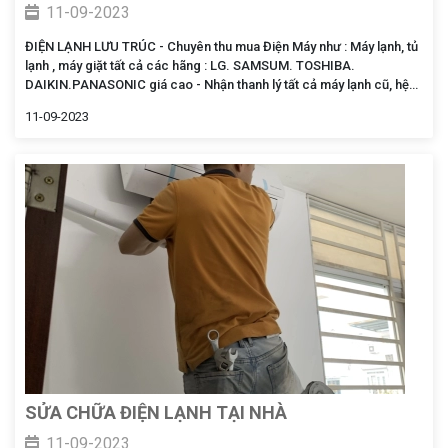
11-09-2023
ĐIỆN LẠNH LƯU TRÚC - Chuyên thu mua Điện Máy như : Máy lạnh, tủ
lạnh , máy giặt tất cả các hãng : LG. SAMSUM. TOSHIBA.
DAIKIN.PANASONIC giá cao - Nhận thanh lý tất cả máy lạnh cũ, hệ
thống máy cũ hư đã qua sử dụng giá cạnh tranh - Ngoài ra nhận đổi
11-09-2023
nâng cấp máy cũ lên máy mới giá cả hợp lý
SỬA CHỮA ĐIỆN LẠNH TẠI NHÀ
11-09-2023