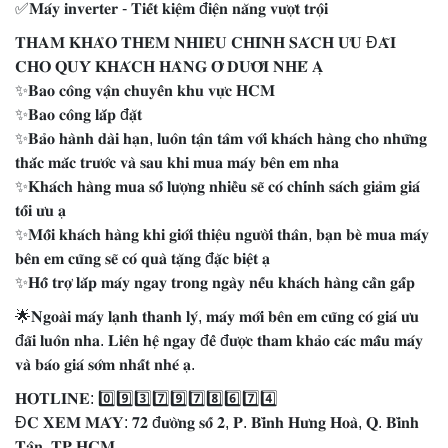
✅𝐌𝐚́𝐲 𝐢𝐧𝐯𝐞𝐫𝐭𝐞𝐫 - 𝐓𝐢𝐞̂́𝐭 𝐤𝐢𝐞̣̂𝐦 đ𝐢𝐞̣̂𝐧 𝐧𝐚̆𝐧𝐠 𝐯𝐮̛𝐨̛̣𝐭 𝐭𝐫𝐨̣̂𝐢
𝐓𝐇𝐀𝐌 𝐊𝐇𝐀̉𝐎 𝐓𝐇𝐄̂𝐌 𝐍𝐇𝐈𝐄̂̀𝐔 𝐂𝐇𝐈́𝐍𝐇 𝐒𝐀́𝐂𝐇 𝐔̛𝐔 Đ𝐀̃𝐈
𝐂𝐇𝐎 𝐐𝐔𝐘́ 𝐊𝐇𝐀́𝐂𝐇 𝐇𝐀̀𝐍𝐆 𝐎̛̉ 𝐃𝐔̛𝐎̛́𝐈 𝐍𝐇𝐄́ 𝐀̣
✨𝐁𝐚𝐨 𝐜𝐨̂𝐧𝐠 𝐯𝐚̣̂𝐧 𝐜𝐡𝐮𝐲𝐞̂̉𝐧 𝐤𝐡𝐮 𝐯𝐮̛̣𝐜 𝐇𝐂𝐌
✨𝐁𝐚𝐨 𝐜𝐨̂𝐧𝐠 𝐥𝐚̆́𝐩 đ𝐚̣̆𝐭
✨𝐁𝐚̉𝐨 𝐡𝐚̀𝐧𝐡 𝐝𝐚̀𝐢 𝐡𝐚̣𝐧, 𝐥𝐮𝐨̂𝐧 𝐭𝐚̣̂𝐧 𝐭𝐚̂𝐦 𝐯𝐨̛́𝐢 𝐤𝐡𝐚́𝐜𝐡 𝐡𝐚̀𝐧𝐠 𝐜𝐡𝐨 𝐧𝐡𝐮̛̃𝐧𝐠
𝐭𝐡𝐚̆́𝐜 𝐦𝐚̆́𝐜 𝐭𝐫𝐮̛𝐨̛́𝐜 𝐯𝐚̀ 𝐬𝐚𝐮 𝐤𝐡𝐢 𝐦𝐮𝐚 𝐦𝐚́𝐲 𝐛𝐞̂𝐧 𝐞𝐦 𝐧𝐡𝐚
✨𝐊𝐡𝐚́𝐜𝐡 𝐡𝐚̀𝐧𝐠 𝐦𝐮𝐚 𝐬𝐨̂́ 𝐥𝐮̛𝐨̛̣𝐧𝐠 𝐧𝐡𝐢𝐞̂̀𝐮 𝐬𝐞̃ 𝐜𝐨́ 𝐜𝐡𝐢́𝐧𝐡 𝐬𝐚́𝐜𝐡 𝐠𝐢𝐚̉𝐦 𝐠𝐢𝐚́
𝐭𝐨̂́𝐢 𝐮̛𝐮 𝐚̣
✨𝐌𝐨̂̃𝐢 𝐤𝐡𝐚́𝐜𝐡 𝐡𝐚̀𝐧𝐠 𝐤𝐡𝐢 𝐠𝐢𝐨̛́𝐢 𝐭𝐡𝐢𝐞̣̂𝐮 𝐧𝐠𝐮̛𝐨̛̀𝐢 𝐭𝐡𝐚̂𝐧, 𝐛𝐚̣𝐧 𝐛𝐞̀ 𝐦𝐮𝐚 𝐦𝐚́𝐲
𝐛𝐞̂𝐧 𝐞𝐦 𝐜𝐮̃𝐧𝐠 𝐬𝐞̃ 𝐜𝐨́ 𝐪𝐮𝐚̀ 𝐭𝐚̣̆𝐧𝐠 đ𝐚̣̆𝐜 𝐛𝐢𝐞̣̂𝐭 𝐚̣
✨𝐇𝐨̂̃ 𝐭𝐫𝐨̛̣ 𝐥𝐚̆́𝐩 𝐦𝐚́𝐲 𝐧𝐠𝐚𝐲 𝐭𝐫𝐨𝐧𝐠 𝐧𝐠𝐚̀𝐲 𝐧𝐞̂́𝐮 𝐤𝐡𝐚́𝐜𝐡 𝐡𝐚̀𝐧𝐠 𝐜𝐚̂̀𝐧 𝐠𝐚̂́𝐩
🌟𝐍𝐠𝐨𝐚̀𝐢 𝐦𝐚́𝐲 𝐥𝐚̣𝐧𝐡 𝐭𝐡𝐚𝐧𝐡 𝐥𝐲́, 𝐦𝐚́𝐲 𝐦𝐨̛́𝐢 𝐛𝐞̂𝐧 𝐞𝐦 𝐜𝐮̃𝐧𝐠 𝐜𝐨́ 𝐠𝐢𝐚́ 𝐮̛𝐮
đ𝐚̃𝐢 𝐥𝐮𝐨̂𝐧 𝐧𝐡𝐚. 𝐋𝐢𝐞̂𝐧 𝐡𝐞̣̂ 𝐧𝐠𝐚𝐲 đ𝐞̂̉ đ𝐮̛𝐨̛̣𝐜 𝐭𝐡𝐚𝐦 𝐤𝐡𝐚̉𝐨 𝐜𝐚́𝐜 𝐦𝐚̂̃𝐮 𝐦𝐚́𝐲
𝐯𝐚̀ 𝐛𝐚́𝐨 𝐠𝐢𝐚́ 𝐬𝐨̛́𝐦 𝐧𝐡𝐚̂́𝐭 𝐧𝐡𝐞́ 𝐚̣.
𝐇𝐎𝐓𝐋𝐈𝐍𝐄: 0️⃣9️⃣3️⃣7️⃣9️⃣7️⃣8️⃣6️⃣7️⃣4️⃣
Đ𝐂 𝐗𝐄𝐌 𝐌𝐀́𝐘: 𝟕𝟐 đ𝐮̛𝐨̛̀𝐧𝐠 𝐬𝐨̂́ 𝟐, 𝐏. 𝐁𝐢̀𝐧𝐡 𝐇𝐮̛𝐧𝐠 𝐇𝐨𝐚̀, 𝐐. 𝐁𝐢̀𝐧𝐡
𝐓𝐚̂𝐧, 𝐓𝐏.𝐇𝐂𝐌