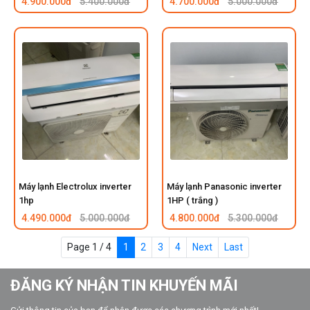
4.900.000đ
5.400.000đ
4.700.000đ
5.000.000đ
Máy lạnh Electrolux inverter
Máy lạnh Panasonic inverter
1hp
1HP ( trắng )
4.490.000đ
5.000.000đ
4.800.000đ
5.300.000đ
Page 1 / 4
1
2
3
4
Next
Last
ĐĂNG KÝ NHẬN TIN KHUYẾN MÃI