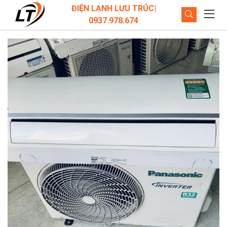
ĐIỆN LẠNH LƯU TRÚC|
0937.978.674