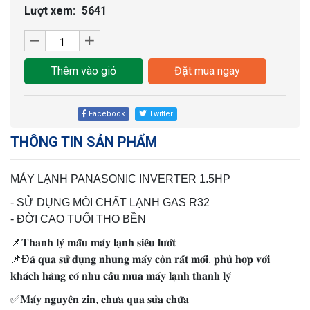
Lượt xem:
5641
Thêm vào giỏ
Đặt mua ngay
Facebook
Twitter
THÔNG TIN SẢN PHẨM
MÁY LẠNH PANASONIC INVERTER 1.5HP
- SỬ DỤNG MÔI CHẤT LẠNH GAS R32
- ĐỜI CAO TUỔI THỌ BỀN
📌𝐓𝐡𝐚𝐧𝐡 𝐥𝐲́ 𝐦𝐚̂̃𝐮 𝐦𝐚́𝐲 𝐥𝐚̣𝐧𝐡 𝐬𝐢𝐞̂𝐮 𝐥𝐮̛𝐨̛́𝐭
📌Đ𝐚̃ 𝐪𝐮𝐚 𝐬𝐮̛̉ 𝐝𝐮̣𝐧𝐠 𝐧𝐡𝐮̛𝐧𝐠 𝐦𝐚́𝐲 𝐜𝐨̀𝐧 𝐫𝐚̂́𝐭 𝐦𝐨̛́𝐢, 𝐩𝐡𝐮̀ 𝐡𝐨̛̣𝐩 𝐯𝐨̛́𝐢
𝐤𝐡𝐚́𝐜𝐡 𝐡𝐚̀𝐧𝐠 𝐜𝐨́ 𝐧𝐡𝐮 𝐜𝐚̂̀𝐮 𝐦𝐮𝐚 𝐦𝐚́𝐲 𝐥𝐚̣𝐧𝐡 𝐭𝐡𝐚𝐧𝐡 𝐥𝐲́
✅𝐌𝐚́𝐲 𝐧𝐠𝐮𝐲𝐞̂𝐧 𝐳𝐢𝐧, 𝐜𝐡𝐮̛𝐚 𝐪𝐮𝐚 𝐬𝐮̛̉𝐚 𝐜𝐡𝐮̛̃𝐚